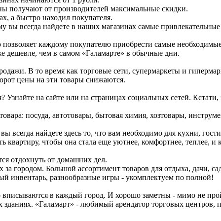
ны получают от производителей максимальные скидки.
ах, а быстро находил покупателя.
му вы всегда найдете в наших магазинах самые привлекательные
о позволяет каждому покупателю приобрести самые необходимые 
е дешевле, чем в самом «Галамарте» в обычные дни.
родажи. В то время как торговые сети, супермаркеты и гиперма
борот цены на эти товары снижаются.
 Узнайте на сайте или на страницах социальных сетей. Кстати, 
овара: посуда, автотовары, бытовая химия, хозтовары, инструме
вы всегда найдете здесь то, что вам необходимо для кухни, гос
ь квартиру, чтобы она стала еще уютнее, комфортнее, теплее, и
ется отдохнуть от домашних дел.
за городом. Большой ассортимент товаров для отдыха, дачи, сад
ый инвентарь, разнообразные игры - укомплектуем по полной!
вписываются в каждый город. И хорошо заметны - мимо не прой
зданиях. «Галамарт» - любимый арендатор торговых центров, по