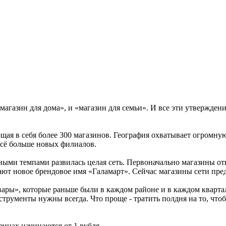
«магазин для дома», и «магазин для семьи». И все эти утвержде
ающая в себя более 300 магазинов. География охватывает огром
всё больше новых филиалов.
льными темпами развилась целая сеть. Первоначально магазины 
чают новое брендовое имя «Галамарт». Сейчас магазины сети пр
ары», которые раньше были в каждом районе и в каждом кварта
трументы нужны всегда. Что проще - тратить полдня на то, чтоб
инах начинаются от 1 рубля.