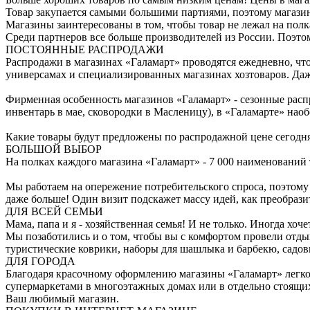
Товар закупается самыми большими партиями, поэтому магази
Магазины заинтересованы в том, чтобы товар не лежал на полк
Среди партнеров все больше производителей из России. Поэто
ПОСТОЯННЫЕ РАСПРОДАЖИ
Распродажи в магазинах «Галамарт» проводятся ежедневно, чт
универсамах и специализированных магазинах хозтоваров. Даж
Фирменная особенность магазинов «Галамарт» - сезонные расп
инвентарь в мае, сковородки в Масленицу), в «Галамарте» нао
Какие товары будут предложены по распродажной цене сегодня?
БОЛЬШОЙ ВЫБОР
На полках каждого магазина «Галамарт» - 7 000 наименований т
Мы работаем на опережение потребительского спроса, поэтому 
даже больше! Один визит подскажет массу идей, как преобразит
ДЛЯ ВСЕЙ СЕМЬИ
Мама, папа и я - хозяйственная семья! И не только. Иногда хоч
Мы позаботились и о том, чтобы вы с комфортом провели отдых 
туристические коврики, наборы для шашлыка и барбекю, садов
ДЛЯ ГОРОДА
Благодаря красочному оформлению магазины «Галамарт» легко 
супермаркетами в многоэтажных домах или в отдельно стоящих 
Ваш любимый магазин.