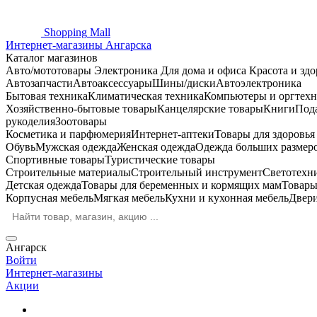
Shopping
Mall
Интернет-магазины Ангарска
Каталог магазинов
Авто/мототовары
Электроника
Для дома и офиса
Красота и здо
Автозапчасти
Автоаксессуары
Шины/диски
Автоэлектроника
Бытовая техника
Климатическая техника
Компьютеры и оргтехн
Хозяйственно-бытовые товары
Канцелярские товары
Книги
Под
рукоделия
Зоотовары
Косметика и парфюмерия
Интернет-аптеки
Товары для здоровь
Обувь
Мужская одежда
Женская одежда
Одежда больших размер
Спортивные товары
Туристические товары
Строительные материалы
Строительный инструмент
Светотехн
Детская одежда
Товары для беременных и кормящих мам
Товары
Корпусная мебель
Мягкая мебель
Кухни и кухонная мебель
Двер
Ангарск
Войти
Интернет-магазины
Акции