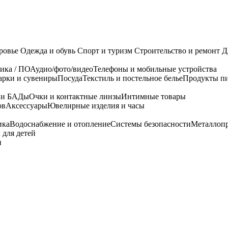
ровье
Одежда и обувь
Спорт и туризм
Строительство и ремонт
Д
ика / ПО
Аудио/фото/видео
Телефоны и мобильные устройства
арки и сувениры
Посуда
Текстиль и постельное белье
Продукты пи
я и БАДы
Очки и контактные линзы
Интимные товары
ов
Аксессуары
Ювелирные изделия и часы
ика
Водоснабжение и отопление
Системы безопасности
Металлоп
 для детей
и