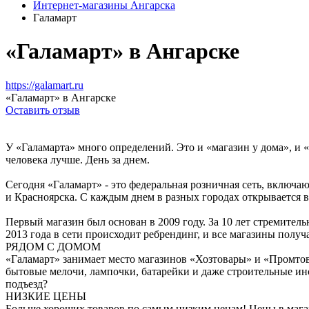
Интернет-магазины Ангарска
Галамарт
«Галамарт» в Ангарске
https://galamart.ru
«Галамарт» в Ангарске
Оставить отзыв
У «Галамарта» много определений. Это и «магазин у дома», и 
человека лучше. День за днем.
Сегодня «Галамарт» - это федеральная розничная сеть, включ
и Красноярска. С каждым днем в разных городах открывается 
Первый магазин был основан в 2009 году. За 10 лет стремите
2013 года в сети происходит ребрендинг, и все магазины полу
РЯДОМ С ДОМОМ
«Галамарт» занимает место магазинов «Хозтовары» и «Промтов
бытовые мелочи, лампочки, батарейки и даже строительные инс
подъезд?
НИЗКИЕ ЦЕНЫ
Больше хороших товаров по самым низким ценам! Цены в магаз