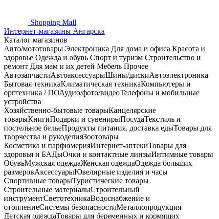
Shopping
Mall
Интернет-магазины Ангарска
Каталог магазинов
Авто/мототовары
Электроника
Для дома и офиса
Красота и
здоровье
Одежда и обувь
Спорт и туризм
Строительство и
ремонт
Для мам и их детей
Мебель
Прочее
Автозапчасти
Автоаксессуары
Шины/диски
Автоэлектроника
Бытовая техника
Климатическая техника
Компьютеры и
оргтехника / ПО
Аудио/фото/видео
Телефоны и мобильные
устройства
Хозяйственно-бытовые товары
Канцелярские
товары
Книги
Подарки и сувениры
Посуда
Текстиль и
постельное белье
Продукты питания, доставка еды
Товары для
творчества и рукоделия
Зоотовары
Косметика и парфюмерия
Интернет-аптеки
Товары для
здоровья и БАДы
Очки и контактные линзы
Интимные товары
Обувь
Мужская одежда
Женская одежда
Одежда больших
размеров
Аксессуары
Ювелирные изделия и часы
Спортивные товары
Туристические товары
Строительные материалы
Строительный
инструмент
Светотехника
Водоснабжение и
отопление
Системы безопасности
Металлопродукция
Детская одежда
Товары для беременных и кормящих