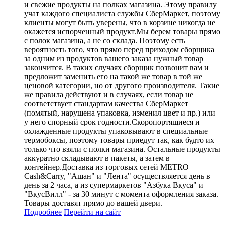
и свежие продукты на полках магазина. Этому правилу
учат каждого специалиста службы СберМаркет, поэтому
клиенты могут быть уверены, что в корзине никогда не
окажется испорченный продукт.Мы берем товары прямо
с полок магазина, а не со склада. Поэтому есть
вероятность того, что прямо перед приходом сборщика
за одним из продуктов вашего заказа нужный товар
закончится. В таких случаях сборщик позвонит вам и
предложит заменить его на такой же товар в той же
ценовой категории, но от другого производителя. Такие
же правила действуют и в случаях, если товар не
соответствует стандартам качества СберМаркет
(помятый, нарушена упаковка, изменил цвет и пр.) или
у него спорный срок годности.Скоропортящиеся и
охлажденные продукты упаковывают в специальные
термобоксы, поэтому товары приедут так, как будто их
только что взяли с полки магазина. Остальные продукты
аккуратно складывают в пакеты, а затем в
контейнер.Доставка из торговых сетей METRO
Cash&Carry, "Ашан" и "Лента" осуществляется день в
день за 2 часа, а из супермаркетов "Азбука Вкуса" и
"ВкусВилл" - за 30 минут с момента оформления заказа.
Товары доставят прямо до вашей двери.
Подробнее
Перейти
на сайт