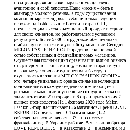
позиционирование, ярко выраженную целевую
аудиторию и свой характер.Наша миссия – быть в
авангарде модного ретейла.За годы существования
компания зарекомендовала себя не только ведущим
игроком на fashion-рынке России и стран СНГ,
предлагающим высококачественный продукт и сервис
для своих клиентов, но работодателем с успешной
репутацией. Более 5 000 сотрудников обеспечивают
стабильную и эффективную работу компании.Сегодня
MELON FASHION GROUP представлена широкой
сетью собственных и франчайзинговых магазинов.
Осуществляя полный цикл организации fashion-бизнеса
с партнером по франчайзингу, компания гарантирует
выгодные условия сотрудничества и быструю
окупаемость вложений.MELON FASHION GROUP –
это: четыре уникальных бренда стильные коллекции,
обновляющиеся каждую неделю запоминающиеся
рекламные кампании и успешные сотрудничества со
знаменитостями 210 городов и 6 стран присутствия 7
рынков производства На 1 февраля 2020 года Melon
Fashion Group насчитывает 826 магазинов. Бренд LOVE
REPUBLIC представлен 164 магазинами (122 –
собственная розничная сеть, 37 – по системе
франчайзинга). В Украине работает 5 магазинов бренда
LOVE REPUBLIC, 5 – в Казахстане, 2 – в Армении, и 3