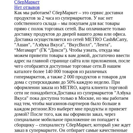
СберМаркет
Нет отзывов
Как мы работаем? СберМаркет – это cервис доставки
продуктов за 2 часа из супермаркетов. У нас нет
собственного склада – мы покупаем для вас товары
прямо с полок торговых сетей. Вы оплачиваете только
доставку продуктов до дверей вашего дома или офиса.
Доставка осуществляется из сетей METRO Cash&Carry,
"Ашан", "Азбука Вкуса", "ВкусВилл", "Лента",
“Мегамарт” (ГК “Дикси”). Чтобы узнать, откуда мы
можем привезти товары к вам домой, достаточно ввести
адрес на главной странице сайта или приложения, после
чего отобразятся доступные торговые сети.В нашем
каталоге более 140 000 товаров из различных
гипермаркетов, а также 2 000 продуктов и товаров для
дома с суперскидками до 50% каждую неделю. При
оформлении заказа из METRO, карта клиента торговой
сети не понадобится.Доставка из супермаркетов "Азбука
Вкуса" пока доступна только в Москве, но мы работаем
над тем, чтобы магазинов-партнеров было больше в
каждом регионе.Кто выберет мне продукты и привезет
домой? После того, как вы оформили заказ, через
специальное мобильное приложение он попадает к
сборщику – специалисту СберМаркет, который уже ждет
заказ в супермаркете. Он отбирает самые качественные