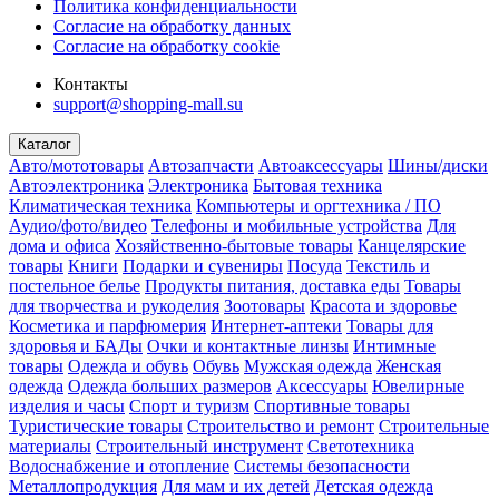
Политика конфиденциальности
Согласие на обработку данных
Согласие на обработку cookie
Контакты
support@shopping-mall.su
Каталог
Авто/мототовары
Автозапчасти
Автоаксессуары
Шины/диски
Автоэлектроника
Электроника
Бытовая техника
Климатическая техника
Компьютеры и оргтехника / ПО
Аудио/фото/видео
Телефоны и мобильные устройства
Для
дома и офиса
Хозяйственно-бытовые товары
Канцелярские
товары
Книги
Подарки и сувениры
Посуда
Текстиль и
постельное белье
Продукты питания, доставка еды
Товары
для творчества и рукоделия
Зоотовары
Красота и здоровье
Косметика и парфюмерия
Интернет-аптеки
Товары для
здоровья и БАДы
Очки и контактные линзы
Интимные
товары
Одежда и обувь
Обувь
Мужская одежда
Женская
одежда
Одежда больших размеров
Аксессуары
Ювелирные
изделия и часы
Спорт и туризм
Спортивные товары
Туристические товары
Строительство и ремонт
Строительные
материалы
Строительный инструмент
Светотехника
Водоснабжение и отопление
Системы безопасности
Металлопродукция
Для мам и их детей
Детская одежда